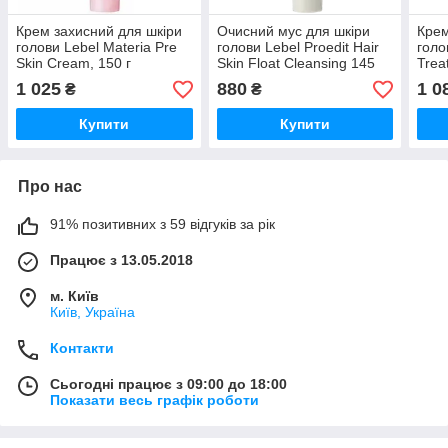
Крем захисний для шкіри
Очисний мус для шкіри
Крем
голови Lebel Materia Pre
голови Lebel Proedit Hair
голо
Skin Cream, 150 г
Skin Float Cleansing 145
Trea
мл.
1 025
880
1 0
₴
₴
Купити
Купити
Про нас
91% позитивних з 59 відгуків за рік
Працює з 13.05.2018
м. Київ
Київ, Україна
Контакти
Сьогодні працює з 09:00 до 18:00
Показати весь графік роботи