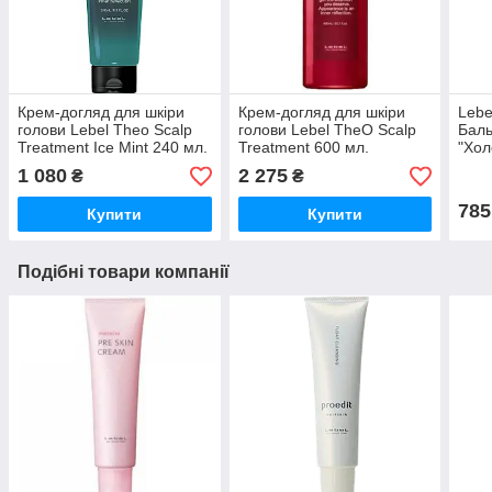
Крем-догляд для шкіри
Крем-догляд для шкіри
Lebe
голови Lebel Theo Scalp
голови Lebel TheO Scalp
Баль
Treatment Ice Mint 240 мл.
Treatment 600 мл.
"Хол
Lebe
1 080
2 275
₴
₴
785
Купити
Купити
Подібні товари компанії