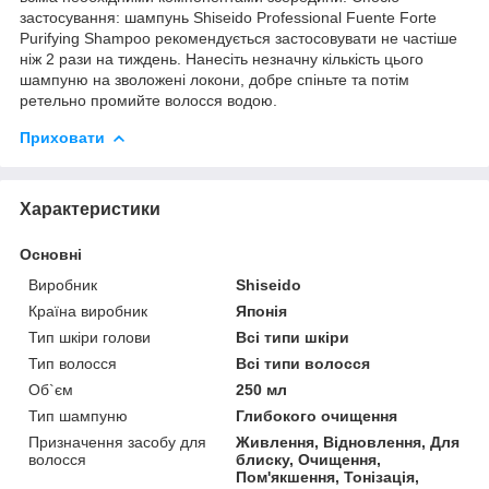
застосування: шампунь Shiseido Professional Fuente Forte
Purifying Shampoo рекомендується застосовувати не частіше
ніж 2 рази на тиждень. Нанесіть незначну кількість цього
шампуню на зволожені локони, добре спіньте та потім
ретельно промийте волосся водою.
Приховати
Характеристики
Основні
Виробник
Shiseido
Країна виробник
Японія
Тип шкіри голови
Всі типи шкіри
Тип волосся
Всі типи волосся
Об`єм
250 мл
Тип шампуню
Глибокого очищення
Призначення засобу для
Живлення, Відновлення, Для
волосся
блиску, Очищення,
Пом'якшення, Тонізація,