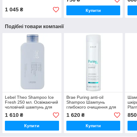
250 мл
Treatment, 250 г
1 045
₴
Купити
Подібні товари компанії
Lebel Theo Shampoo Ice
Brae Puring anti-oil
Шамп
Fresh 250 мл. Освіжаючий
Shampoo Шампунь
шкір
чоловічий шампунь для
глибокого очищення для
Plar
шкіри колови та волосся
жирної шкіри голови, 250
Sham
1 610
1 620
850
₴
₴
мл
Купити
Купити