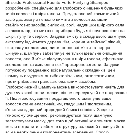
Shiseido Professional Fuente Forte Purifying Shampoo
розроблений спеціально для глибокого очищення будь-яких
типів волосся і шкіри голови. Представлений косметичний
засіб дає змогу з легкістю вимити з волосся залишки
стайлінгових засобів, силікони, солі, надлишки шкірного сала,
а також хлор, він миттєво прибирає будь-які почервоніння на
шкірі, лупу та свербіж. Завдяки вмісту в складі цього шампуню
екстракту індійського дерева Нім, кореня китайської півонії,
екстракту шоломника, листя перцевої м'яти та перцю
Сичуань, шампунь забезпечує не тільки ідеальне очищення
волосся, але й м'яке відлущування шкіри голови, ефективне
зволоження та живлення всієї прикореневої зони. Завдяки
потужному поєднанню всіх натуральних складників, цей
шампунь є чудовим антибактеріальним, антисептичним,
протигрибковим і ранозагоювальним засобом.
Глибокоочисний шампунь можна використовувати навіть для
дуже чутливої шкіри голови, він не пересушує й не подразнює
її. Після застосування представленого шампуню ваше
волосся стане еластичнішим, гладкішим і зволоженим,
з'явиться здоровий природний блиск і свіжість. Завдяки
глибокому очищенню, рекомендується після шампуню
застосовувати маску, для того щоб активні компоненти маски
могли потрапити глибоко в структуру волосся й насичує його
всіма необхідними компонентами зсередини. Спосіб