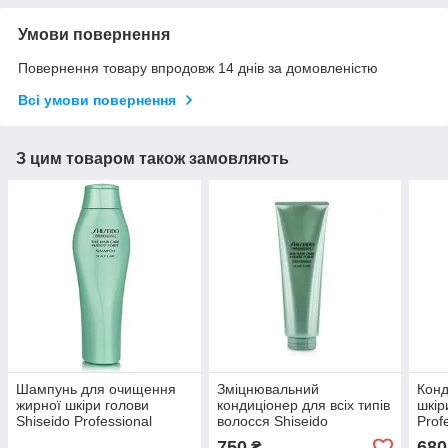
Умови повернення
Повернення товару впродовж 14 днів за домовленістю
Всі умови повернення
З цим товаром також замовляють
Шампунь для очищення
Зміцнювальний
Конд
жирної шкіри голови
кондиціонер для всіх типів
шкір
Shiseido Professional
волосся Shiseido
Prof
Fuente Forte Shampoo,
Professional Fuente Forte
Deli
750
680
₴