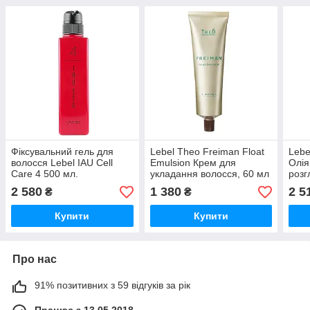
Фіксувальний гель для
Lebel Theo Freiman Float
Lebe
волосся Lebel IAU Cell
Emulsion Крем для
Олія
Care 4 500 мл.
укладання волосся, 60 мл
розг
несл
2 580
1 380
2 5
₴
₴
куче
Купити
Купити
Про нас
91% позитивних з 59 відгуків за рік