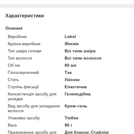
Характеристики
Основні
Виробник
Lebel
Країна виробник
Японія
Тип шкіри голови
Всі типи шкіри
Тип волосся
Всі типи волосся
Об`єм
80 мл
Гіпоалергенний
Так
Стать
Унісекс
Ступінь фіксації
Еластична
Консистенція засобу для
Гелеподібна
укладки
Вид засобу для укладання
Крем–гель
волосся
Упаковка засобу
Тюбик
Вага
80 г
Призначення засобу для
Для блиску, Стайлінг