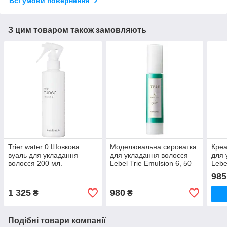
Всі умови повернення
З цим товаром також замовляють
Trier water 0 Шовкова
Моделювальна сироватка
Креа
вуаль для укладання
для укладання волосся
для 
волосся 200 мл.
Lebel Trie Emulsion 6, 50
Lebe
мл
8, 5
985
1 325
980
₴
₴
Подібні товари компанії