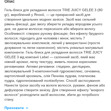
Опис
Гель-блиск для укладання волосся TRIE JUICY GELEE 3 (80
gr), вироблений у Японії, — це прекрасний засіб для
створення ідеальних модних зачісок. Засіб має сильний
рівень фіксації, дає змогу зберегти укладку впродовж усього
дня, не даючи волоссю пересихати або вбирати вологу.
Особливості: створює рухому фіксацію; без ефекту брудного
волосся; підходить для чоловіків і жінок; містить 7
зволожувальних комплексів; легкий у використанні (просте
дозування та легке нанесення); містить унікальні матувальні
компоненти. Гель-блиск для укладання волосся TRIE JUICY
GELEE 3 від компанії Lebel — салонний засіб, який має
ніжний аромат, легку текстуру, живить локони корисними
речовинами. Активні речовини: гліцерин, дигліцерин,
зволожувальний 3-компонентний гідрокомплекс, сечовина,
картопляний крохмаль, олія Пенніка лудова, платинова
пудра, гідрогенізований поліізобутин. Спосіб застосування:
Нанести трохи засобу на вологе волосся, руками, феном або
дифузором створити зачіску. Для створення ефекту "мокрого
волосся" розподілити засіб волоссям, збити до потрібного
стану.
Приховати