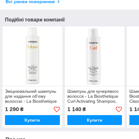
Всі умови повернення
Подібні товари компанії
Зміцнювальний шампунь
Шампунь для кучерявого
Шамп
для надання об'єму
волосся - La Biosthetique
Bios
волоссю - La Biosthetique
Curl Activating Shampoo,
Clas
Volume Strengthening
250 мл
1 290
1 140
1 1
₴
₴
Shampoo, 250 мл
Купити
Купити