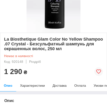
La Biosthetique Glam Color No Yellow Shampoo
.07 Crystal - Безсульфатный шампунь для
окрашенных волос, 250 мл
Немає в наявності
Код: 920148
Роздріб
1 290
₴
Опис
Характеристики
Доставка
Оплата
Умови п
Опис