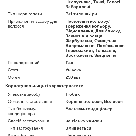
Неслухняне, Тонкі, Товсті,
Забарвлені
Тип шкіри голови
Всі типи шкіри
Призначення засобу для
Посилення кольору/
волосся
збереження кольору,
Відновлення, Для блиску,
Захист від сонця,
Фарбування, Очищення,
Випрямлення, Пом'якшення,
Термозахист, Тонізація,
Зволоження, Зміцнення
Гіпоалергенний
Так
Стать
Унісекс
Об`єм
250 мл
Користувальницькі характеристики
Упаковка засобу
Тюбик
Область застосування
Коріння волосся, Волосся
Тип бальзаму/
Бальзам-кондиціонер
кондиціонера
Спосіб застосування
на кілька хвилин
Тип застосування
Змивається
Класифікація
Професійна