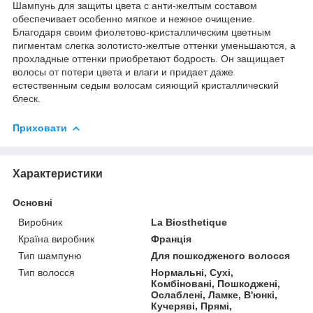
Шампунь для защиты цвета с анти-желтым составом
обеспечивает особенно мягкое и нежное очищение.
Благодаря своим фиолетово-кристаллическим цветным
пигментам слегка золотисто-желтые оттенки уменьшаются, а
прохладные оттенки приобретают бодрость. Он защищает
волосы от потери цвета и влаги и придает даже
естественным седым волосам сияющий кристаллический
блеск.
Приховати
Характеристики
Основні
Виробник
La Biosthetique
Країна виробник
Франція
Тип шампуню
Для пошкодженого волосся
Тип волосся
Нормальні, Сухі,
Комбіновані, Пошкоджені,
Ослаблені, Ламке, В'юнкі,
Кучеряві, Прямі,