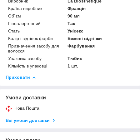
Виробник
La Biosthetique
Країна виробник
Франція
Об`єм
90 мл
Гіпоалергенний
Так
Стать
Унісекс
Колір і відтінок фарби
Бежеві відтінки
Призначення засобу для
Фарбування
волосся
Упаковка засобу
Тюбик
Кількість в упаковці
1 шт.
Приховати
Умови доставки
Нова Пошта
Всі умови доставки