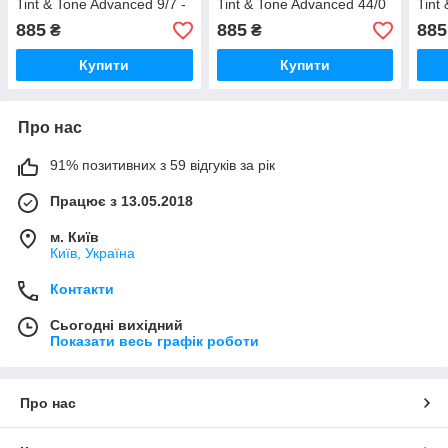
Tint & Tone Advanced 9/7 -
Tint & Tone Advanced 44/0
Tint
Стойкая краска для волос
- Стойкая краска для
Стой
885
885
885
₴
₴
- 9/7
волос - 44/0
- 9/2
Купити
Купити
Про нас
91% позитивних з 59 відгуків за рік
Працює з 13.05.2018
м. Київ
Київ, Україна
Контакти
Сьогодні вихідний
Показати весь графік роботи
Про нас