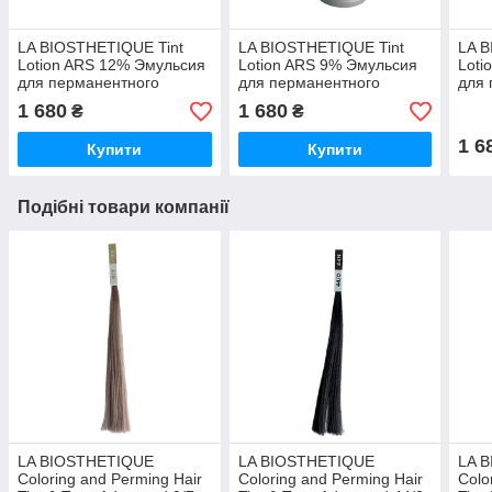
LA BIOSTHETIQUE Tint
LA BIOSTHETIQUE Tint
LA B
Lotion ARS 12% Эмульсия
Lotion ARS 9% Эмульсия
Loti
для перманентного
для перманентного
для 
окрашивания волос 12%,
окрашивания волос 9%,
окра
1 680
1 680
₴
₴
1000 мл
1000 мл
100
1 6
Купити
Купити
Подібні товари компанії
LA BIOSTHETIQUE
LA BIOSTHETIQUE
LA 
Coloring and Perming Hair
Coloring and Perming Hair
Colo