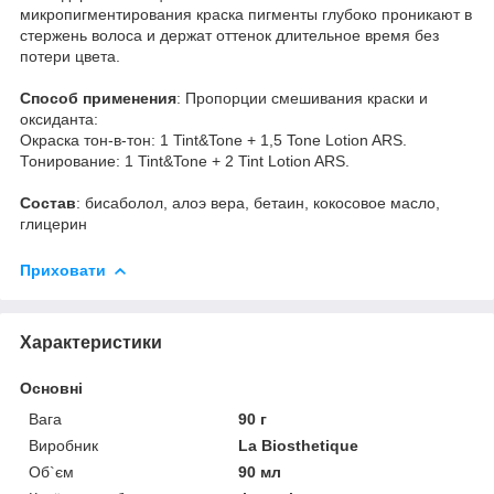
микропигментирования краска пигменты глубоко проникают в
стержень волоса и держат оттенок длительное время без
потери цвета.
Способ применения
: Пропорции смешивания краски и
оксиданта:
Окра­ска тон-в-тон: 1 Tint&Tone + 1,5 Tone Lotion ARS.
Тони­рование: 1 Tint&Tone + 2 Tint Lotion ARS.
Состав
: бисаболол, алоэ вера, бетаин, кокосовое масло,
глицерин
Приховати
Характеристики
Основні
Вага
90 г
Виробник
La Biosthetique
Об`єм
90 мл