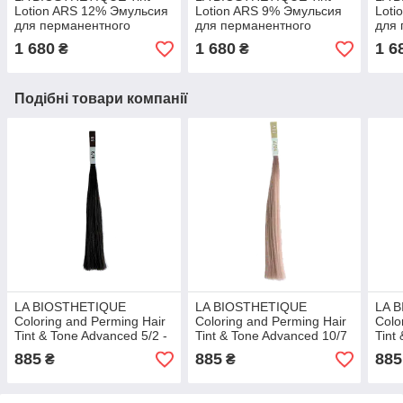
Lotion ARS 12% Эмульсия
Lotion ARS 9% Эмульсия
Loti
для перманентного
для перманентного
для 
окрашивания волос 12%,
окрашивания волос 9%,
окра
1 680
1 680
1 6
₴
₴
1000 мл
1000 мл
100
Подібні товари компанії
LA BIOSTHETIQUE
LA BIOSTHETIQUE
LA 
Coloring and Perming Hair
Coloring and Perming Hair
Colo
Tint & Tone Advanced 5/2 -
Tint & Tone Advanced 10/7
Tint
Стойкая краска для волос
- Стойкая краска для
- Ст
885
885
885
₴
₴
- 5/2
волос - 10/7
воло