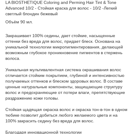
LA BIOSTHETIQUE Coloring and Perming Hair Tint & Tone
Advanced 10/2 - Стойкая краска для волос - 10/2 -Легкий
светлый блондин бежевый
Объём 90 мл.
Закрашивает 100% седины, дает стойкие, насыщенные
оттенки без вреда для волос, придает блеск. Основана на
уникальной технологии микропигментирования, делающей
возможным глубокое проникновение пигментов в стержень
волоса.
Уникальная мультивалентная система окрашивания волос
отличается стойким покрытием, глу­биной и интенсивностью
получаемых оттенков и блеском здоровых волос. В составе
ценные натуральные компоненты, защищающие структуру
волос и предохраняющие от потери влаги, препятствующие
раздражению кожи головы.
Стойкая щадящая окраска волос и окраска тон-в-тон в одном
тюбике позволит добиться любого желаемого цвета и на
100% закрасить седину без вреда для волос.
Благодаря инновационной технологии