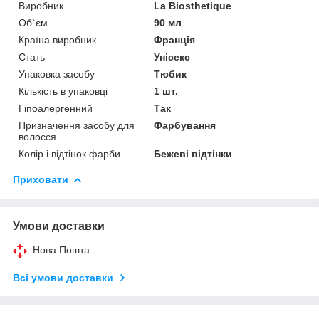
Виробник
La Biosthetique
Об`єм
90 мл
Країна виробник
Франція
Стать
Унісекс
Упаковка засобу
Тюбик
Кількість в упаковці
1 шт.
Гіпоалергенний
Так
Призначення засобу для
Фарбування
волосся
Колір і відтінок фарби
Бежеві відтінки
Приховати
Умови доставки
Нова Пошта
Всі умови доставки