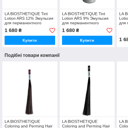
LA BIOSTHETIQUE Tint
LA BIOSTHETIQUE Tint
LA B
Lotion ARS 12% Эмульсия
Lotion ARS 9% Эмульсия
Loti
для перманентного
для перманентного
для 
окрашивания волос 12%,
окрашивания волос 9%,
окра
1 680
1 680
₴
₴
1000 мл
1000 мл
100
1 6
Купити
Купити
Подібні товари компанії
LA BIOSTHETIQUE
LA BIOSTHETIQUE
LA 
Coloring and Perming Hair
Coloring and Perming Hair
Colo