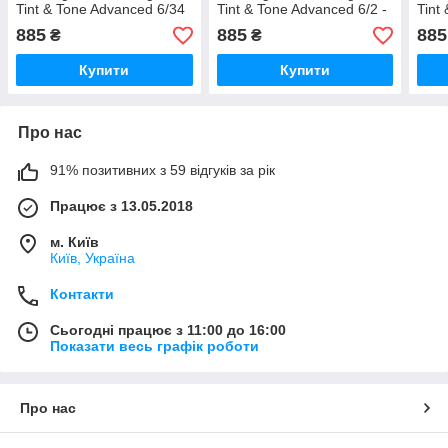
Tint & Tone Advanced 6/34
Tint & Tone Advanced 6/2 -
Tint
- Стойкая краска для
Стойкая краска для волос
- Ст
885
885
885
₴
₴
волос - 6/34
- 6/2
воло
Купити
Купити
Про нас
91% позитивних з 59 відгуків за рік
Працює з 13.05.2018
м. Київ
Київ, Україна
Контакти
Сьогодні працює з 11:00 до 16:00
Показати весь графік роботи
Про нас