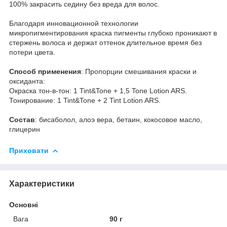
100% закрасить седину без вреда для волос.
Благодаря инновационной технологии
микропигментирования краска пигменты глубоко проникают в
стержень волоса и держат оттенок длительное время без
потери цвета.
Способ применения
: Пропорции смешивания краски и
оксиданта:
Окра­ска тон-в-тон: 1 Tint&Tone + 1,5 Tone Lotion ARS.
Тони­рование: 1 Tint&Tone + 2 Tint Lotion ARS.
Состав
: бисаболол, алоэ вера, бетаин, кокосовое масло,
глицерин
Приховати
Характеристики
Основні
Вага
90 г