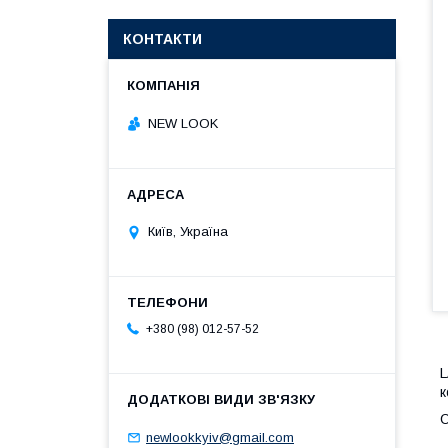
КОНТАКТИ
NEW LOOK
Київ, Україна
+380 (98) 012-57-52
L
к
О
newlookkyiv@gmail.com