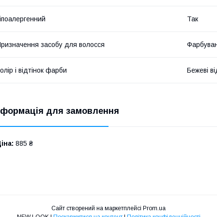
іпоалергенний
Так
ризначення засобу для волосся
Фарбува
олір і відтінок фарби
Бежеві ві
нформація для замовлення
іна:
885 ₴
Сайт створений на маркетплейсі
Prom.ua
NEW LOOK |
Поскаржитися на контент
|
Політика конфіденційності