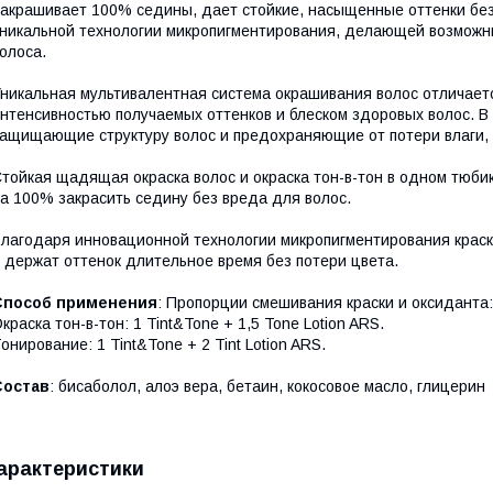
акрашивает 100% седины, дает стойкие, насыщенные оттенки без 
никальной технологии микропигментирования, делающей возможны
олоса.
никальная мультивалентная система окрашивания волос отличается
нтенсивностью получаемых оттенков и блеском здоровых волос. В
ащищающие структуру волос и предохраняющие от потери влаги,
тойкая щадящая окраска волос и окраска тон-в-тон в одном тюби
а 100% закрасить седину без вреда для волос.
лагодаря инновационной технологии микропигментирования краска
 держат оттенок длительное время без потери цвета.
Способ применения
: Пропорции смешивания краски и оксиданта
кра­ска тон-в-тон: 1 Tint&Tone + 1,5 Tone Lotion ARS.
они­рование: 1 Tint&Tone + 2 Tint Lotion ARS.
Состав
: бисаболол, алоэ вера, бетаин, кокосовое масло, глицерин
арактеристики