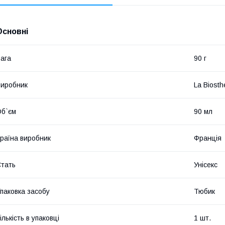
Основні
ага
90 г
иробник
La Biosth
б`єм
90 мл
раїна виробник
Франція
тать
Унісекс
паковка засобу
Тюбик
ількість в упаковці
1 шт.