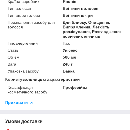
Країна виробник
Японія
Тип волосся
Всі типи волосся
Тип шкіри голови
Всі типи шкіри
Призначення засобу для
Для блиску, Очищення,
волосся
Випрямлення, Легкість
розчісування, Розгладження
посічених кінчиків
Гіпоалергенний
Так
Стать
Унісекс
Об`єм
500 мл
Вага
240 г
Упаковка засобу
Банка
Користувальницькі характеристики
Класифікація
Професійна
косметичного засобу
Приховати
Умови доставки