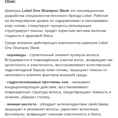
Опис
Шампунь
Lebel One Shampoo Sleek
это инновационная
разработка специалистов японского бренда Lebel. Работая
на молекулярном уровне он оздоравливает и омолаживает
кожу головы, стимулирует процессы регенерации,
структурирует локоны, придёт пористым жестким волосам
гладкость и здоровый блеск.
Среди активных действующих компонентов шампуня Lebel
One Shampoo Sleek:
-
керамиды
- строительный элемент кутикулы волоса.
Встраиваются в повреждённые участки волос, возвращает им
целостность и эластичность, восстанавливают естественный
гидролипидный барьер кожи головы, защищают локоны от
негативного влияния факторов внешней среды.
-
гидролизованные протеины сои
- оказывают
кондиционирующее действие, восстанавливают
повреждённую структуру волоса, предотвращают ломкость и
сечение, убирают статику.
-
винная кислота
- обладает антиоксидантами свойствами,
защищает и увлажняет волосы, укрепляет волосяные
фолликулы, возвращает локонам эластичность и блеск,