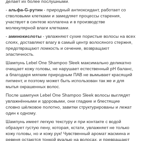
делает их более послушными.
-
альфа-G-рутин
- природный антиоксидант, работает со
стволовыми клетками и замедляет процессы старения,
участвует в синтезе коллагена и в производстве
молекулярной влаги клетками.
-
аминокислоты
- увлажняют сухие пористые волосы на всех
слоях, доставляют влагу в самый центр волосяного стержня,
предотвращают ломкость и сечение, возвращают
эластичность.
Шампунь Lebel One Shampoo Sleek максимально деликатно
очищает кожу головы, не нарушает естественный рН баланс,
а благодаря мягким природным ПАВ не вымывает красящий
пигмент, и поэтому может быть использован так же и для
мытья окрашенных волос.
После шампуня Lebel One Shampoo Sleek волосы выглядят
увлажнёнными и здоровыми, они гладкие и блестящие
словно шёлковое полотно, завитки структурированы и лежат
один к одному.
Шампунь имеет легкую текстуру и при контакте с водой
образует густую пену, которая, кстати, увлажняет не только
кожу головы, но и кожу рук! Чувственный аромат жасмина и
ревеня остаются тонкой вуалью на волосах, и превращают