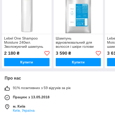
Lebel One Shampoo
Шампунь
Leb
Moisture 240мл.
відновлювальний для
Moi
Зволожуючий шампунь
волосся і шкіри голови
шамп
Lebel Viege Shampoo,
2 180
3 590
3 6
₴
₴
1000 мл
Купити
Купити
Про нас
91% позитивних з 59 відгуків за рік
Працює з 13.05.2018
м. Київ
Київ, Україна