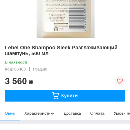
Lebel One Shampoo Sleek Разглаживающий
шампунь, 500 мл
В наявності
Код: 06463
Роздріб
3 560
₴
Купити
Опис
Характеристики
Доставка
Оплата
Умови п