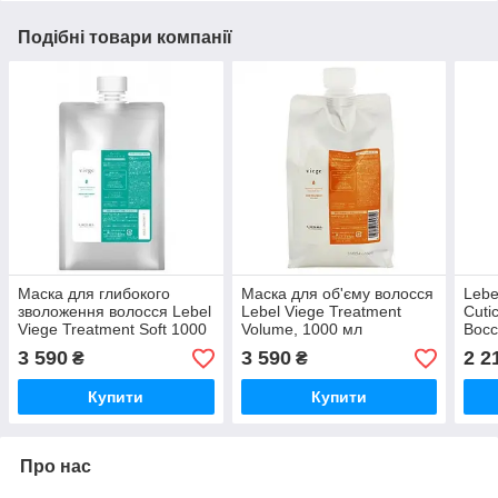
Подібні товари компанії
Маска для глибокого
Маска для об'єму волосся
Lebe
зволоження волосся Lebel
Lebel Viege Treatment
Cuti
Viege Treatment Soft 1000
Volume, 1000 мл
Вос
мл.
маск
3 590
3 590
2 2
₴
₴
Купити
Купити
Про нас