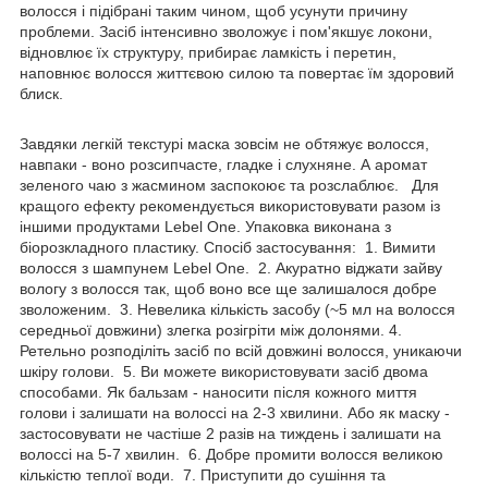
волосся і підібрані таким чином, щоб усунути причину
проблеми. Засіб інтенсивно зволожує і пом'якшує локони,
відновлює їх структуру, прибирає ламкість і перетин,
наповнює волосся життєвою силою та повертає їм здоровий
блиск.
Завдяки легкій текстурі маска зовсім не обтяжує волосся,
навпаки - воно розсипчасте, гладке і слухняне. А аромат
зеленого чаю з жасмином заспокоює та розслаблює. Для
кращого ефекту рекомендується використовувати разом із
іншими продуктами Lebel One. Упаковка виконана з
біорозкладного пластику. Спосіб застосування: 1. Вимити
волосся з шампунем Lebel One. 2. Акуратно віджати зайву
вологу з волосся так, щоб воно все ще залишалося добре
зволоженим. 3. Невелика кількість засобу (~5 мл на волосся
середньої довжини) злегка розігріти між долонями. 4.
Ретельно розподіліть засіб по всій довжині волосся, уникаючи
шкіру голови. 5. Ви можете використовувати засіб двома
способами. Як бальзам - наносити після кожного миття
голови і залишати на волоссі на 2-3 хвилини. Або як маску -
застосовувати не частіше 2 разів на тиждень і залишати на
волоссі на 5-7 хвилин. 6. Добре промити волосся великою
кількістю теплої води. 7. Приступити до сушіння та