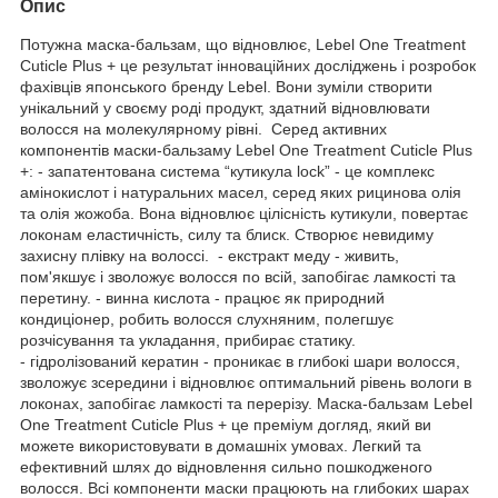
Опис
Потужна маска-бальзам, що відновлює, Lebel One Treatment
Cuticle Plus + це результат інноваційних досліджень і розробок
фахівців японського бренду Lebel. Вони зуміли створити
унікальний у своєму роді продукт, здатний відновлювати
волосся на молекулярному рівні. Серед активних
компонентів маски-бальзаму Lebel One Treatment Cuticle Plus
+: - запатентована система “кутикула lock” - це комплекс
амінокислот і натуральних масел, серед яких рицинова олія
та олія жожоба. Вона відновлює цілісність кутикули, повертає
локонам еластичність, силу та блиск. Створює невидиму
захисну плівку на волоссі. - екстракт меду - живить,
пом'якшує і зволожує волосся по всій, запобігає ламкості та
перетину. - винна кислота - працює як природний
кондиціонер, робить волосся слухняним, полегшує
розчісування та укладання, прибирає статику.
- гідролізований кератин - проникає в глибокі шари волосся,
зволожує зсередини і відновлює оптимальний рівень вологи в
локонах, запобігає ламкості та перерізу. Маска-бальзам Lebel
One Treatment Cuticle Plus + це преміум догляд, який ви
можете використовувати в домашніх умовах. Легкий та
ефективний шлях до відновлення сильно пошкодженого
волосся. Всі компоненти маски працюють на глибоких шарах