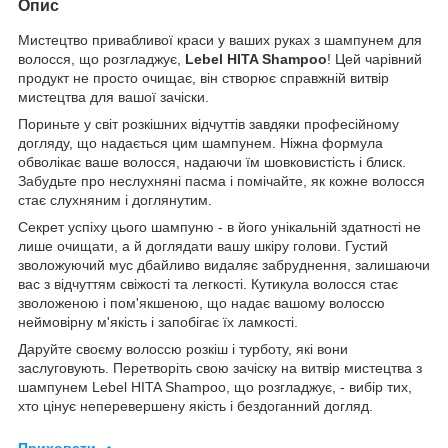
Опис
Мистецтво привабливої краси у ваших руках з шампунем для
волосся, що розгладжує,
Lebel HITA Shampoo
! Цей чарівний
продукт не просто очищає, він створює справжній витвір
мистецтва для вашої зачіски.
Пориньте у світ розкішних відчуттів завдяки професійному
догляду, що надається цим шампунем. Ніжна формула
обволікає ваше волосся, надаючи їм шовковистість і блиск.
Забудьте про неслухняні пасма і помічайте, як кожне волосся
стає слухняним і доглянутим.
Секрет успіху цього шампуню - в його унікальній здатності не
лише очищати, а й доглядати вашу шкіру голови. Густий
зволожуючий мус дбайливо видаляє забруднення, залишаючи
вас з відчуттям свіжості та легкості. Кутикула волосся стає
зволоженою і пом'якшеною, що надає вашому волоссю
неймовірну м'якість і запобігає їх ламкості.
Даруйте своєму волоссю розкіш і турботу, які вони
заслуговують. Перетворіть свою зачіску на витвір мистецтва з
шампунем Lebel HITA Shampoo, що розгладжує, - вибір тих,
хто цінує неперевершену якість і бездоганний догляд.
Приховати