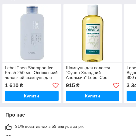
Lebel Theo Shampoo Ice
Шампунь для волосся
Lebe
Fresh 250 мл. Освіжаючий
"Супер Холодний
Від
чоловічий шампунь для
Апельсин" Lebel Cool
800 
шкіри колови та волосся
Orange Shampoo SC 200
1 610
915
3 3
₴
₴
мл.
Купити
Купити
Про нас
91% позитивних з 59 відгуків за рік