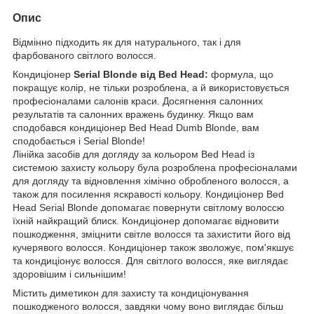
Опис
Відмінно підходить як для натурального, так і для
фарбованого світлого волосся.
Кондиціонер
Serial Blonde від Bed Head:
формула, що
покращує колір, не тільки розроблена, а й використовується
професіоналами салонів краси. Досягнення салонних
результатів та салонних вражень будинку. Якщо вам
сподобався кондиціонер Bed Head Dumb Blonde, вам
сподобається і Serial Blonde!
Лінійка засобів для догляду за кольором Bed Head із
системою захисту кольору була розроблена професіоналами
для догляду та відновлення хімічно обробленого волосся, а
також для посилення яскравості кольору. Кондиціонер Bed
Head Serial Blonde допомагає повернути світлому волоссю
їхній найкращий блиск. Кондиціонер допомагає відновити
пошкодження, зміцнити світле волосся та захистити його від
кучерявого волосся. Кондиціонер також зволожує, пом'якшує
та кондиціонує волосся. Для світлого волосся, яке виглядає
здоровішим і сильнішим!
Містить диметикон для захисту та кондиціонування
пошкодженого волосся, завдяки чому воно виглядає більш