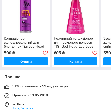
Кондиціонер
Незмивний кондиціонер
Зво
відновлювальний для
для посіченого волосся
желе
блондинок Tigi Bed Head
TIGI Bed Head Ego Boost
сяйн
Serial Blonde Conditioner,
Leave-in Conditioner, 200
воло
590
605
550
₴
₴
400 мл
мл
Wann
Jelly
Купити
Купити
Про нас
91% позитивних з 59 відгуків за рік
Працює з 13.05.2018
м. Київ
Київ, Україна