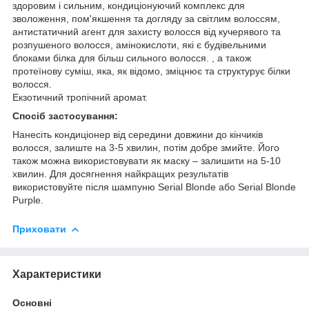
здоровим і сильним, кондиціонуючий комплекс для
зволоження, пом'якшення та догляду за світлим волоссям,
антистатичний агент для захисту волосся від кучерявого та
розпушеного волосся, амінокислоти, які є будівельними
блоками білка для більш сильного волосся. , а також
протеїнову суміш, яка, як відомо, зміцнює та структурує білки
волосся.
Екзотичний тропічний аромат.
Спосіб застосування:
Нанесіть кондиціонер від середини довжини до кінчиків
волосся, залиште на 3-5 хвилин, потім добре змийте. Його
також можна використовувати як маску – залишити на 5-10
хвилин. Для досягнення найкращих результатів
використовуйте після шампуню Serial Blonde або Serial Blonde
Purple.
Приховати
Характеристики
Основні