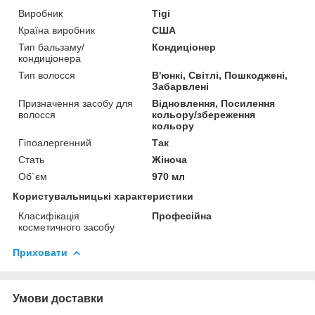
Виробник
Tigi
Країна виробник
США
Тип бальзаму/
Кондиціонер
кондиціонера
Тип волосся
В'юнкі, Світлі, Пошкоджені,
Забарвлені
Призначення засобу для
Відновлення, Посилення
волосся
кольору/збереження
кольору
Гіпоалергенний
Так
Стать
Жіноча
Об`єм
970 мл
Користувальницькі характеристики
Класифікація
Професійна
косметичного засобу
Приховати
Умови доставки