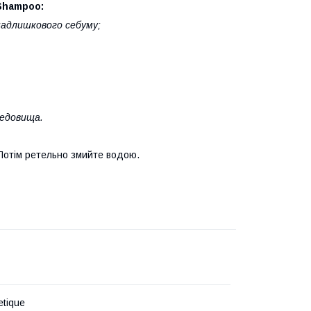
 Shampoo:
 надлишкового себуму;
редовища.
 Потім ретельно змийте водою.
etique