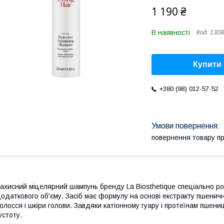
1 190 ₴
В наявності
Код:
1308
Купити
+380 (98) 012-57-52
повернення товару п
ахисний міцелярний шампунь бренду La Biosthetique спеціально р
одаткового об'єму. Засіб має формулу на основі екстракту пшеничн
олосся і шкіри голови. Завдяки катіонному гуару і протеїнам пшениц
устоту.