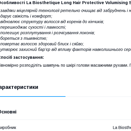
собливості La Biosthetique Long Hair Protective Volumising
 завдяки міцелярній технології ретельно очищає від забруднень і
 дарує свіжість і комфорт;
 відновлює структуру волосся від коренів до кінчиків;
 перешкоджає сухості і ламкості;
 полегшує розплутування і розчісування локонів;
 бореться з тьмяністю;
 повертає волоссю здоровий блиск і сяйво;
 утворює захисний бар’єр від впливу факторів навколишнього се
посіб застосування:
івномірно розподіліть шампунь по шкірі голови масажними рухами.
арактеристики
Основні
иробник
La Biosth