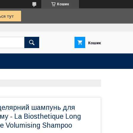
Кошик
Кошик
целярний шампунь для
му - La Biosthetique Long
ive Volumising Shampoo