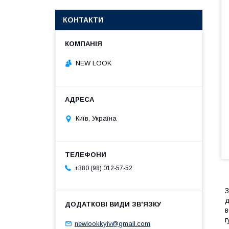
КОНТАКТИ
NEW LOOK
Київ, Україна
+380 (98) 012-57-52
З
д
в
г
newlookkyiv@gmail.com