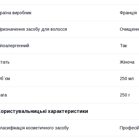
раїна виробник
Франція
ризначення засобу для волосся
Очищення
іпоалергенний
Так
тать
Жіноча
б`єм
250 мл
ага
250 г
Користувальницькі характеристики
ласифікація косметичного засобу
Професі