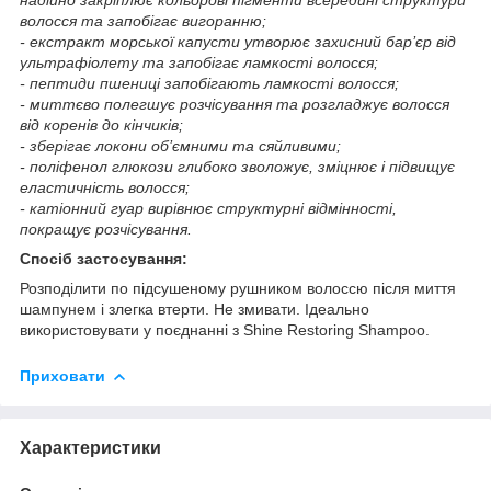
волосся та запобігає вигоранню;
- екстракт морської капусти утворює захисний бар’єр від
ультрафіолету та запобігає ламкості волосся;
- пептиди пшениці запобігають ламкості волосся;
- миттєво полегшує розчісування та розгладжує волосся
від коренів до кінчиків;
- зберігає локони об’ємними та сяйливими;
- п
оліфенол глюкози глибоко зволожує, зміцнює і підвищує
еластичність волосся;
- катіонний гуар вирівнює структурні відмінності,
покращує розчісування.
Спосіб застосування:
Розподілити по підсушеному рушником волоссю після миття
шампунем і злегка втерти. Не змивати. Ідеально
використовувати у поєднанні з Shine Restoring Shampoo.
Приховати
Характеристики