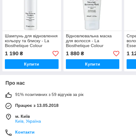
Шампунь для відновлення
Відновлювальна маска
Спре
кольору та блиску - La
для волосся - La
воло
Biosthetique Colour
Biosthetique Colour
Esse
Protection Shine Restoring
Protection Structure
Cond
1 190
1 880
1 1
₴
₴
Colour Shampoo
Restoring Mask, 100 мл
Купити
Купити
Про нас
91% позитивних з 59 відгуків за рік
Працює з 13.05.2018
м. Київ
Київ, Україна
Контакти