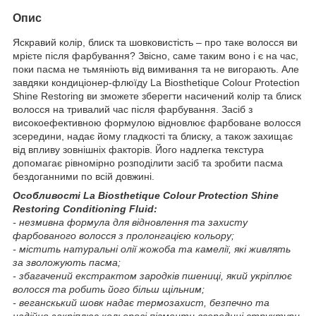
Опис
Яскравий колір, блиск та шовковистість – про таке волосся ви
мрієте після фарбування? Звісно, саме таким воно і є на час,
поки пасма не тьмяніють від вимивання та не вигорають. Але
завдяки кондиціонер-флюїду La Biosthetique Colour Protection
Shine Restoring ви зможете зберегти насичений колір та блиск
волосся на тривалий час після фарбування. Засіб з
високоефективною формулою відновлює фарбоване волосся
зсередини, надає йому гладкості та блиску, а також захищає
від впливу зовнішніх факторів. Його надлегка текстура
допомагає рівномірно розподілити засіб та зробити пасма
бездоганними по всій довжині.
Особливості La Biosthetique Colour Protection Shine
Restoring Conditioning Fluid:
- незмивна формула для відновлення та захисту
фарбованого волосся з пролонгацією кольору;
- містить натуральні олії жожоба та камелії, які живлять
за зволожують пасма;
- збагачений екстрактом зародків пшениці, який укріплює
волосся та робить його більш щільним;
- веганскький шовк надає термозахист, безпечно та
надійно закріплює кольорові пігменти всередині структури