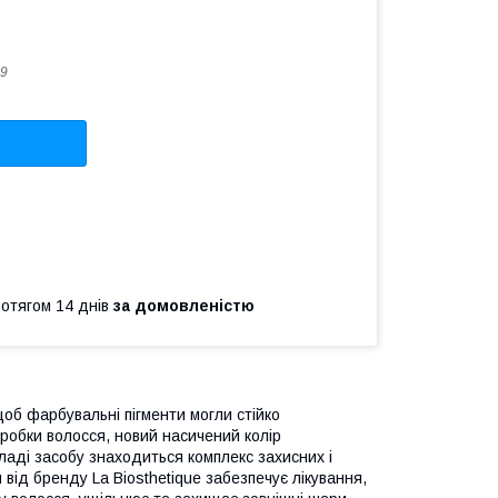
9
ротягом 14 днів
за домовленістю
щоб фарбувальні пігменти могли стійко
бробки волосся, новий насичений колір
кладі засобу знаходиться комплекс захисних і
від бренду La Biosthetique забезпечує лікування,