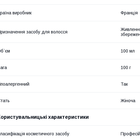
раїна виробник
Франція
Живлення
ризначення засобу для волосся
збережен
б`єм
100 мл
ага
100 г
іпоалергенний
Так
тать
Жіноча
Користувальницькі характеристики
ласифікація косметичного засобу
Професі