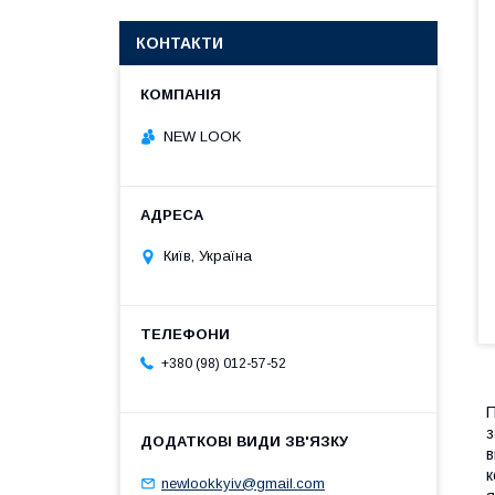
КОНТАКТИ
NEW LOOK
Київ, Україна
+380 (98) 012-57-52
П
з
в
к
newlookkyiv@gmail.com