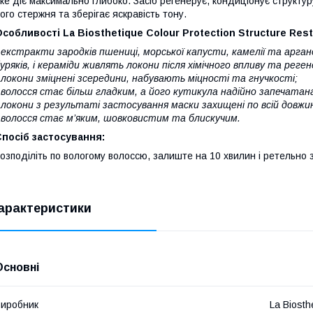
ке діє максимально глибоко. Засіб регенерує, кондиціонує структу
ого стержня та зберігає яскравість тону.
собливості La Biosthetique Colour Protection Structure Rest
 екстракти зародків пшениці, морської капусти, камелії та аргано
уряків, і кераміди живлять локони після хімічного впливу та ре
 локони зміцнені зсередини, набувають міцності та гнучкості;
 волосся стає більш гладким, а його кутикула надійно запечатан
 локони з результаті застосування маски захищені по всій довжин
 волосся стає м’яким, шовковистим та блискучим.
посіб застосування:
озподіліть по вологому волоссю, залиште на 10 хвилин і ретельно 
арактеристики
Основні
иробник
La Biosth