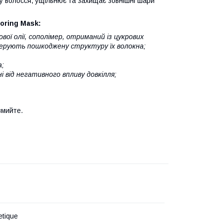
ру волосся, ущільнює та захищає зовнішні шари
oring Mask:
вої олії, сополімер, отриманий із цукрових
генерують пошкоджену структуру їх волокна;
а;
і від негативного впливу довкілля;
змийте.
etique