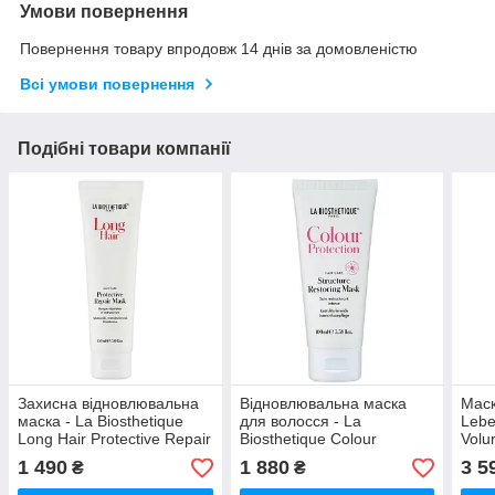
Умови повернення
Повернення товару впродовж 14 днів за домовленістю
Всі умови повернення
Подібні товари компанії
Захисна відновлювальна
Відновлювальна маска
Маск
маска - La Biosthetique
для волосся - La
Lebe
Long Hair Protective Repair
Biosthetique Colour
Volu
Mask, 150 мл
Protection Structure
1 490
1 880
3 5
₴
₴
Restoring Mask, 100 мл