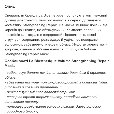
Опис
Спеціалісти бренда La Biosthetique пропонують комплексний
догляд для тонкого, ламкого волосся з серією доглядової
косметики Strengthening Repair. Ця маска зміцнює локони від
коренів до кінчиків, не обтяжуючи їх. Комплекс рослинних
протеїнів та екстрактів водоростей відновлює волосяні
структури зсередини, розгладжує й ущільнює поверхню
волосинок, забезпечуючи ефект об'єму. Якщо ви хочете мати
здорове, сильне й об'ємне волосся, спробуйте Volume
Strengthening Repair Mask.
Особливості La Biosthetique Volume Strengthening Repair
Mask:
- забезпечує баланс між інтенсивним доглядом й ефектом
об'єму;
- збагачена екстрактом мікроводоростей з острова Таїті,
рисовими й соєвими протеїнами;
- ревіталізує і зміцнює волосяні стрижні;
- створює ефект термозахисту, запобігає ламкості
волосяного покриву;
- полегшує розчісування вологих локонів, дарує волоссю
природного блиску;