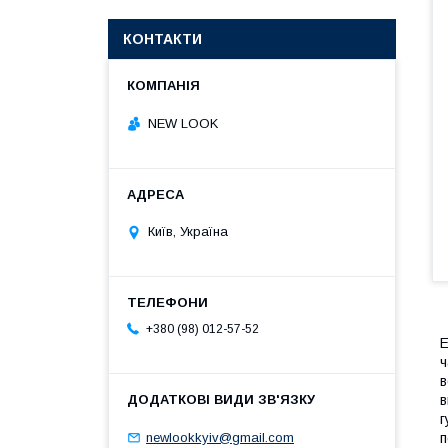
КОНТАКТИ
NEW LOOK
Київ, Україна
+380 (98) 012-57-52
E
ч
в
в
г
п
newlookkyiv@gmail.com