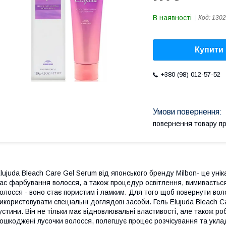
В наявності
Код:
1302
Купити
+380 (98) 012-57-52
повернення товару п
lujuda Bleach Care Gel Serum від японського бренду Milbon- це ун
ас фарбування волосся, а також процедур освітлення, вимивається
олосся - воно стає пористим і ламким. Для того щоб повернути вол
икористовувати спеціальні доглядові засоби. Гель Elujuda Bleach 
устини. Він не тільки має відновлювальні властивості, але також ро
ошкоджені лусочки волосся, полегшує процес розчісування та укл