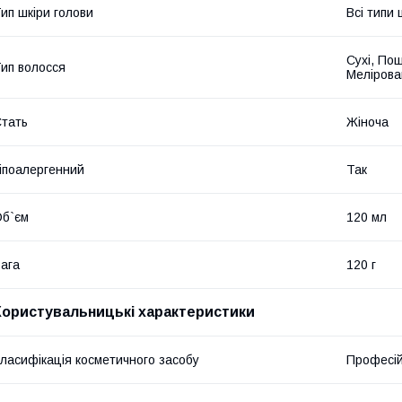
ип шкіри голови
Всі типи 
Сухі, Пош
ип волосся
Мелірова
тать
Жіноча
іпоалергенний
Так
б`єм
120 мл
ага
120 г
Користувальницькі характеристики
ласифікація косметичного засобу
Професі