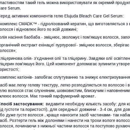
ластивостям такий гель можна використовувати як окремий продукт, 
are Serum.
еред активних компонентів гелю Elujuda Bleach Care Gel Serum:
 комплекс СMADK™ - гідролізований кератин, що виготовляється з в
олосся і відновлює його по всій довжині;
олія насіння баобаба - зміцнює, зволожує і пом'якшує волосся, запо
органічний екстракт ехінацеї пурпурової- зміцнює волосся, зберігає
олосся»;
гліцеринова олія- з'єднання олії та гліцерину. Завдяки олії освітл
ліцерин пом'якшує його. Цей компонент допомагає зупинити утворен
ористості;
комплекс катіонів- запобігає сплутуванню та знижує електризування
асіб має легку гелеву текстуру, легко розподіляється по волоссю і
елю волосся стає слухняним, шовковистим, блискучим і наповненим.
клеює волосся. Має тонкий парфумерний аромат.
Спосіб застосування:
видавити необхідну кількість засобу: для 
ід густоти та пористості), для середньої довжини - 3-4 см, для дов
бо дуже густе волосся , краще наносити засіб частинами- так наба
асіб. Розтерти гель між долонями і нанести на трохи вологе волос
олосся, починаючи з нижньої частини волосся та поступово рухаючи