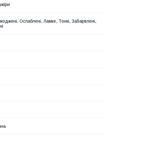
шкіри
коджені, Ослаблені, Ламке, Тонкі, Забарвлені,
ні
йна