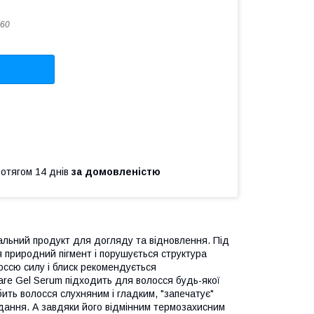
60
ротягом 14 днів
за домовленістю
ікальний продукт для догляду та відновлення. Під
 природний пігмент і порушується структура
оссю силу і блиск рекомендується
Care Gel Serum підходить для волосся будь-якої
бить волосся слухняним і гладким, "запечатує"
адання. А завдяки його відмінним термозахисним