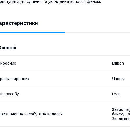
риступити до сушіння та укладання волосся феном.
арактеристики
Основні
иробник
Milbon
раїна виробник
Японія
ип засобу
Гель
Захист в
ризначення засобу для волосся
блиску, 
Зволожен