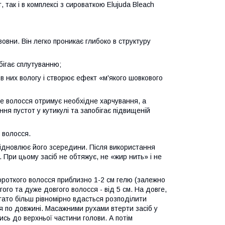
так і в комплексі з сироваткою Elujuda Bleach
овни. Він легко проникає глибоко в структуру
бігає сплутуванню;
 в них вологу і створює ефект «м'якого шовкового
ене волосся отримує необхідне харчування, а
ня пустот у кутикулі та запобігає підвищеній
 волосся.
 відновлює його зсередини. Після використання
 При цьому засіб не обтяжує, не «жир нить» і не
короткого волосся приблизно 1-2 см гелю (залежно
гого та дуже довгого волосся - від 5 см. На довге,
гато більш рівномірно вдасться розподілити
ся по довжині. Масажними рухами втерти засіб у
сь до верхньої частини голови. А потім