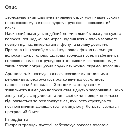
Опис
Зволожувальний шампунь вирівнює структуру і надає сухому,
пошкодженому волоссю чудову пружність і шовковистий
блиск.
Насичений шампунь подібний до живильної маски для сухого
волосся, пошкодженого через надлишковий вплив гарячого
повітря під час використання фену та впливу довкілля.
Приємна піна засобу м'яко і водночас ефективно очищає
волосся і шкіру голови. Екстракт троянди пустелі забезпечує
волосся з ламкою структурою інтенсивним зволоженням, у
такий спосіб покращуючи пружність кожної окремої волосини.
Арганова олія насичує волосся важливими поживними
речовинами, реструктурує ослаблене волосся, знову
наповнюючи його силою. З кожним застосуванням
живильного шампуню волосся стає відчутно здоровішим. Воно
знову набуває пружності та життєвої сили, поверхня волосся
відновлюється та розгладжується, пухнаста структура та
посічені кінчики залишаються в минулому. Легкість, свіжість і
прекрасний блиск!
Інгредієнти
Екстракт троянди пустелі: забезпечує волосся вологою,