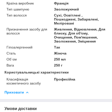
Країна виробник
Франція
Тип шампуню
Зволожуючий
Тип волосся
Сухі, Освітлені ,
Пошкоджені, Забарвлені,
Меліровані
Призначення засобу для
Живлення, Відновлення, Для
волосся
блиску, Для об'єму,
Очищення, Пом'якшення,
Зволоження, Зміцнення
Гіпоалергенний
Так
Стать
Жіноча
Об`єм
250 мл
Вага
250 г
Користувальницькі характеристики
Класифікація
Професійна
косметичного засобу
Приховати
Умови доставки