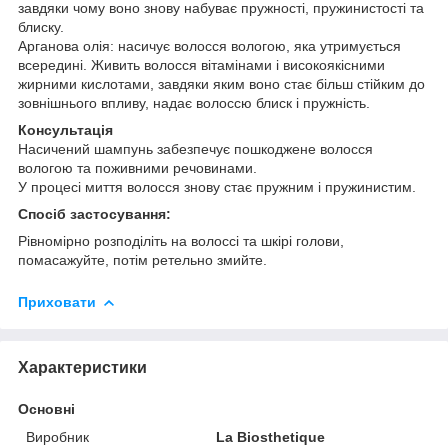
завдяки чому воно знову набуває пружності, пружинистості та
блиску.
Арганова олія: насичує волосся вологою, яка утримується
всередині. Живить волосся вітамінами і високоякісними
жирними кислотами, завдяки яким воно стає більш стійким до
зовнішнього впливу, надає волоссю блиск і пружність.
Консультація
Насичений шампунь забезпечує пошкоджене волосся
вологою та поживними речовинами.
У процесі миття волосся знову стає пружним і пружинистим.
Спосіб застосування:
Рівномірно розподіліть на волоссі та шкірі голови,
помасажуйте, потім ретельно змийте.
Приховати
Характеристики
Основні
Виробник
La Biosthetique