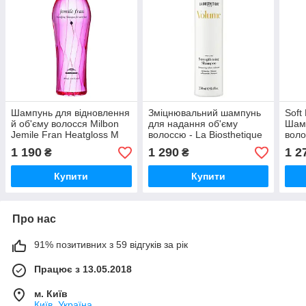
Шампунь для відновлення
Зміцнювальний шампунь
Soft
й об'єму волосся Milbon
для надання об'єму
Шам
Jemile Fran Heatgloss M
волоссю - La Biosthetique
воло
Shampoo, 200 мл
Volume Strengthening
1 190
1 290
1 2
₴
₴
Shampoo, 250 мл
Купити
Купити
Про нас
91% позитивних з 59 відгуків за рік
Працює з 13.05.2018
м. Київ
Київ, Україна