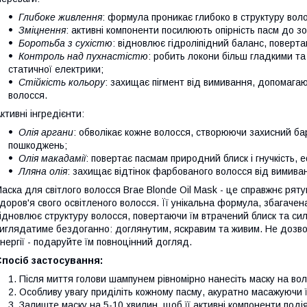
Глибоке живлення
: формула проникає глибоко в структуру вол
Зміцнення
: активні компоненти посилюють опірність пасм до зо
Боротьба з сухістю
: відновлює гідроліпідний баланс, поверта
Контроль над пухнастістю
: робить локони більш гладкими т
статичної електрики;
Стійкість кольору
: захищає пігмент від вимивання, допомагаюч
волосся.
ктивні інгредієнти:
Олія аргани
: обволікає кожне волосся, створюючи захисний бар
пошкоджень;
Олія макадамії
: повертає пасмам природний блиск і гнучкість,
Лляна олія
: захищає відтінок фарбованого волосся від вимиванн
аска для світлого волосся Brae Blonde Oil Mask - це справжнє ряту
доров'я свого освітленого волосся. Її унікальна формула, збагачен
ідновлює структуру волосся, повертаючи їм втрачений блиск та си
иглядатиме бездоганно: доглянутим, яскравим та живим. Не дозво
нергії - подаруйте їм повноцінний догляд.
Спосіб застосування:
Після миття голови шампунем рівномірно нанесіть маску на вол
Особливу увагу приділіть кожному пасму, акуратно масажуючи 
Залиште маску на 5-10 хвилин, щоб її активні компоненти поді