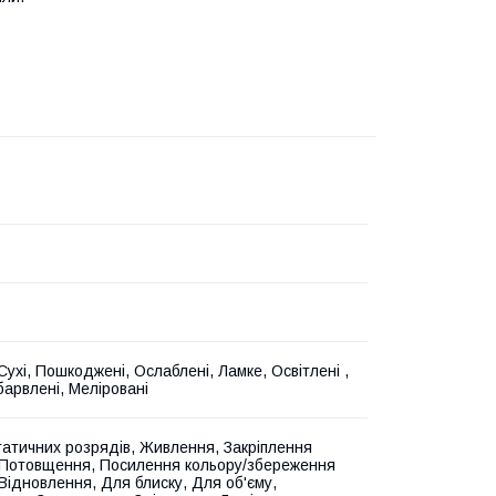
Сухі, Пошкоджені, Ослаблені, Ламке, Освітлені ,
барвлені, Меліровані
татичних розрядів, Живлення, Закріплення
 Потовщення, Посилення кольору/збереження
 Відновлення, Для блиску, Для об'єму,