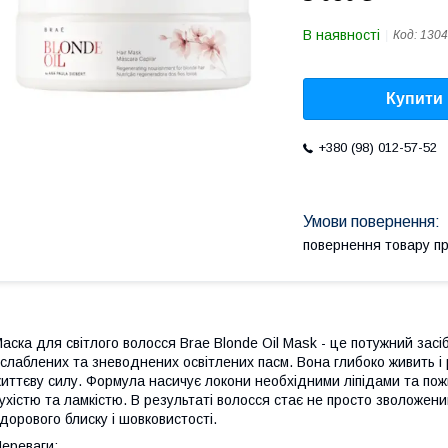
В наявності
Код:
1304
Купити
+380 (98) 012-57-52
повернення товару п
аска для світлого волосся Brae Blonde Oil Mask - це потужний зас
слаблених та зневоднених освітлених пасм. Вона глибоко живить і 
иттєву силу. Формула насичує локони необхідними ліпідами та по
ухістю та ламкістю. В результаті волосся стає не просто зволожени
дорового блиску і шовковистості.
ереваги: