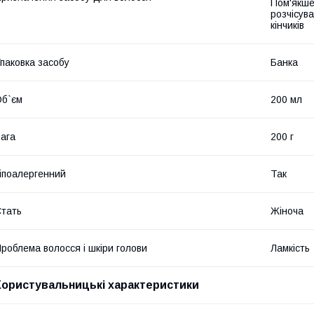
Пом'якше
розчісув
кінчиків
паковка засобу
Банка
б`єм
200 мл
ага
200 г
іпоалергенний
Так
тать
Жіноча
роблема волосся і шкіри голови
Ламкість
Користувальницькі характеристики