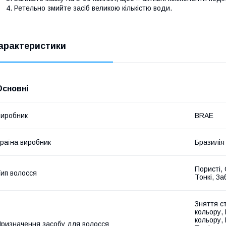
Ретельно змийте засіб великою кількістю води.
арактеристики
Основні
иробник
BRAE
раїна виробник
Бразилія
Пористі, 
ип волосся
Тонкі, За
Зняття с
кольору,
кольору,
ризначення засобу для волосся