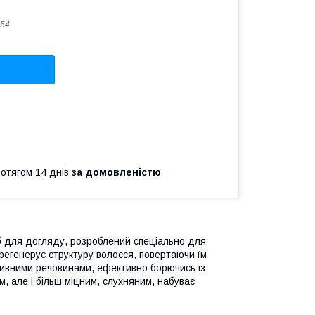
54
ротягом 14 днів
за домовленістю
іб для догляду, розроблений спеціально для
регенерує структуру волосся, повертаючи їм
живними речовинами, ефективно борючись із
м, але і більш міцним, слухняним, набуває