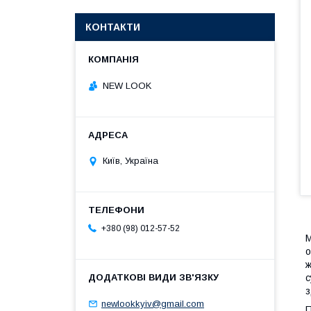
КОНТАКТИ
NEW LOOK
Київ, Україна
+380 (98) 012-57-52
М
о
ж
с
з
newlookkyiv@gmail.com
П