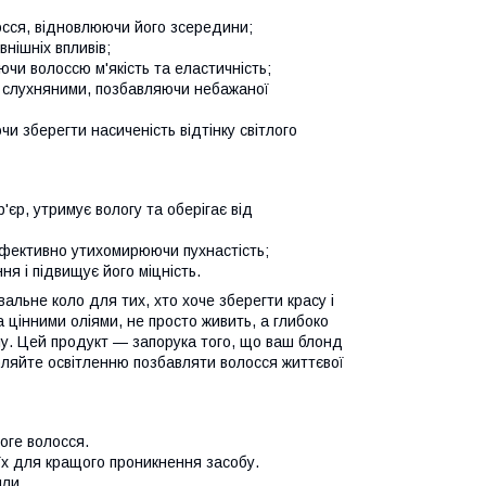
осся, відновлюючи його зсередини;
внішніх впливів;
ючи волоссю м'якість та еластичність;
а слухняними, позбавляючи небажаної
и зберегти насиченість відтінку світлого
'єр, утримує вологу та оберігає від
 ефективно утихомирюючи пухнастість;
я і підвищує його міцність.
вальне коло для тих, хто хоче зберегти красу і
а цінними оліями, не просто живить, а глибоко
лу. Цей продукт — запорука того, що ваш блонд
ляйте освітленню позбавляти волосся життєвої
оге волосся.
їх для кращого проникнення засобу.
яли.